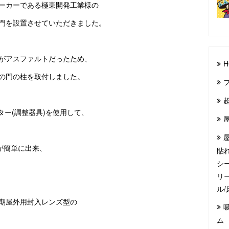
ーカーである極東開発工業様の
門を設置させていただきました。
がアスファルトだったため、
H
の門の柱を取付しました。
ター(調整器具)を使用して、
が簡単に出来、
貼
シ
リ
ル
期屋外用封入レンズ型の
ム