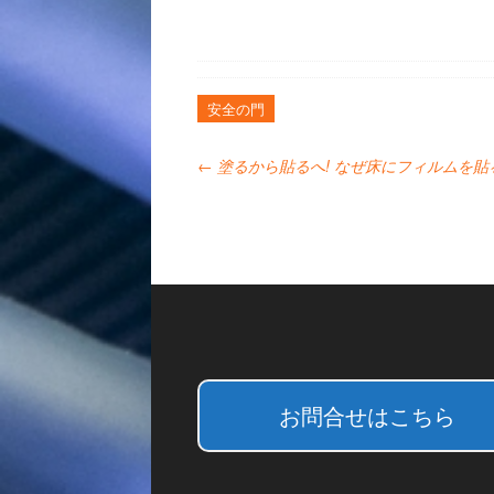
安全の門
←
塗るから貼るへ! なぜ床にフィルムを貼るの
お問合せはこちら