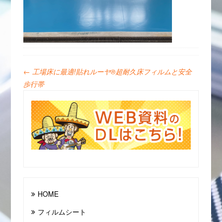
←
工場床に最適!貼れルーヤ®︎超耐久床フィルムと安全
歩行帯
HOME
フィルムシート