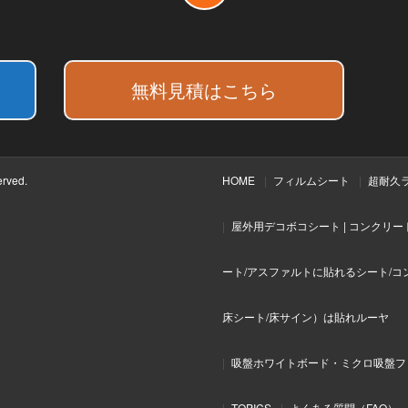
無料見積はこちら
rved.
HOME
フィルムシート
超耐久
屋外用デコボコシート | コンクリ
ート/アスファルトに貼れるシート/コ
床シート/床サイン）は貼れルーヤ
吸盤ホワイトボード・ミクロ吸盤フ
TOPICS
よくある質問（FAQ）