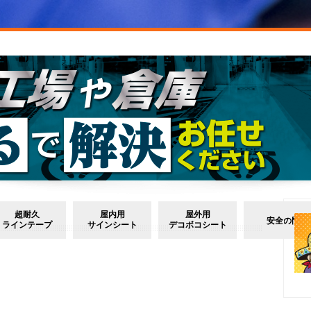
超耐久
屋内用
屋外用
安全の門
ラインテープ
サインシート
デコボコシート