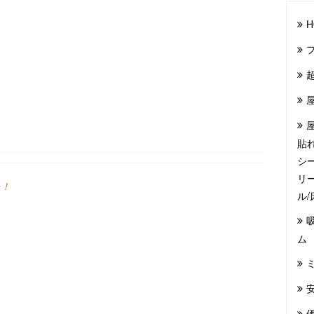
H
貼
シ
リ
を！
ル
ム