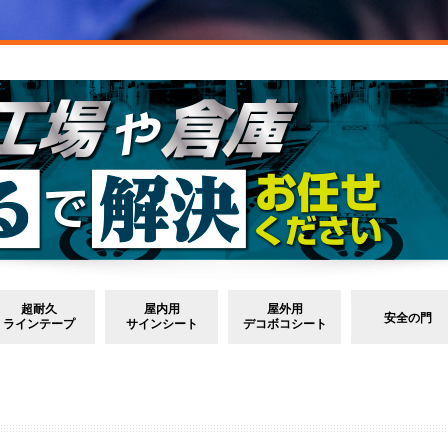
超耐久
屋内用
屋外用
安全の門
ラインテープ
サインシート
デコボコシート